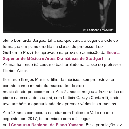
aluno Bernardo Borges, 19 anos, que cursa o segundo ciclo de
formação em piano erudito na classe do professor Luiz
Guilherme
Pozzi
, foi aprovado na prova de admissão da
Escola
Superior de Música e Artes Dramáticas de Stuttgart
, na
Alemanha, onde irá cursar o bacharelado na classe do professor
Florian Wieck.
Bernardo Borges Martins, filho de músicos, sempre esteve em
contato com o mundo da música, tendo sido
musicalizado precocemente. Aos 7 anos começou a fazer aulas de
piano na escola de seu pai, com Letícia Garays Contarelli, onde
teve também a oportunidade de aprender vários instrumentos.
Aos 13 anos começou a estudar com Felipe do Val e no ano
seguinte, em 2017, foi premiado com o 2° lugar
no
I Concurso Nacional de Piano Yamaha
. Essa premiação fez