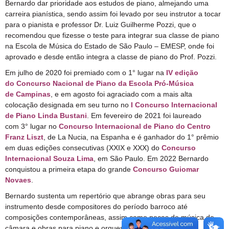
Bernardo dar prioridade aos estudos de piano, almejando uma
carreira pianística, sendo assim foi levado por seu instrutor a tocar
para o pianista e professor Dr. Luiz Guilherme Pozzi, que o
recomendou que fizesse o teste para integrar sua classe de piano
na Escola de Música do Estado de São Paulo – EMESP, onde foi
aprovado e desde então integra a classe de piano do Prof. Pozzi.
Em julho de 2020 foi premiado com o 1° lugar na
IV edição
do Concurso Nacional de Piano da Escola Pró-Música
de Campinas
, e em agosto foi agraciado com a mais alta
colocação designada em seu turno no
I Concurso Internacional
de Piano Linda Bustani
. Em fevereiro de 2021 foi laureado
com 3° lugar no
Concurso Internacional de Piano do Centro
Franz Liszt
, de La Nucia, na Espanha e é ganhador do 1° prêmio
em duas edições consecutivas (XXIX e XXX) do
Concurso
Internacional Souza Lima
, em São Paulo. Em 2022 Bernardo
conquistou a primeira etapa do grande
Concurso Guiomar
Novaes
.
Bernardo sustenta um repertório que abrange obras para seu
instrumento desde compositores do período barroco até
composições contemporâneas, assim como peças de música de
câmara e obras para piano e orquestra.