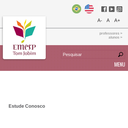
A-
A
A+
professores >
alunos >
MENU
Estude Conosco