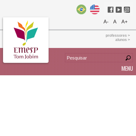
A-
A
A+
professores >
alunos >
MENU