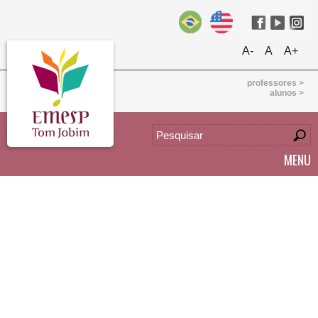
A-
A
A+
professores >
alunos >
MENU