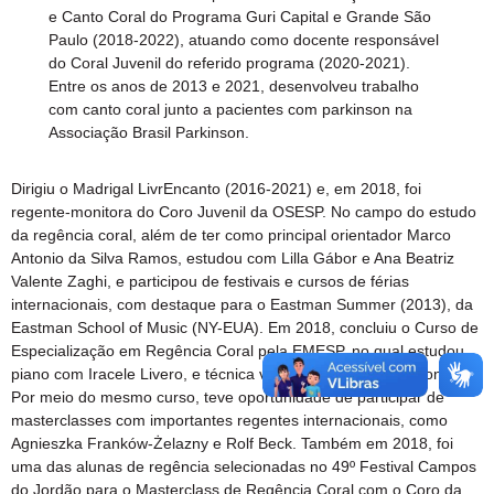
e Canto Coral do Programa Guri Capital e Grande São
Paulo (2018-2022), atuando como docente responsável
do Coral Juvenil do referido programa (2020-2021).
Entre os anos de 2013 e 2021, desenvolveu trabalho
com canto coral junto a pacientes com parkinson na
Associação Brasil Parkinson.
Dirigiu o Madrigal LivrEncanto (2016-2021) e, em 2018, foi
regente-monitora do Coro Juvenil da OSESP. No campo do estudo
da regência coral, além de ter como principal orientador Marco
Antonio da Silva Ramos, estudou com Lilla Gábor e Ana Beatriz
Valente Zaghi, e participou de festivais e cursos de férias
internacionais, com destaque para o Eastman Summer (2013), da
Eastman School of Music (NY-EUA). Em 2018, concluiu o Curso de
Especialização em Regência Coral pela EMESP, no qual estudou
piano com Iracele Livero, e técnica vocal com Adriano Vasconcelos.
Por meio do mesmo curso, teve oportunidade de participar de
masterclasses com importantes regentes internacionais, como
Agnieszka Franków-Żelazny e Rolf Beck. Também em 2018, foi
uma das alunas de regência selecionadas no 49º Festival Campos
do Jordão para o Masterclass de Regência Coral com o Coro da