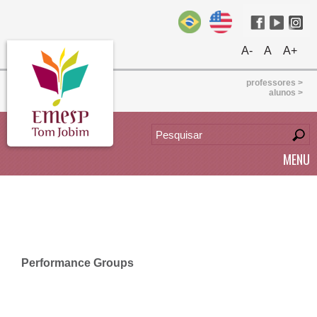
A-
A
A+
professores >
alunos >
MENU
Performance Groups