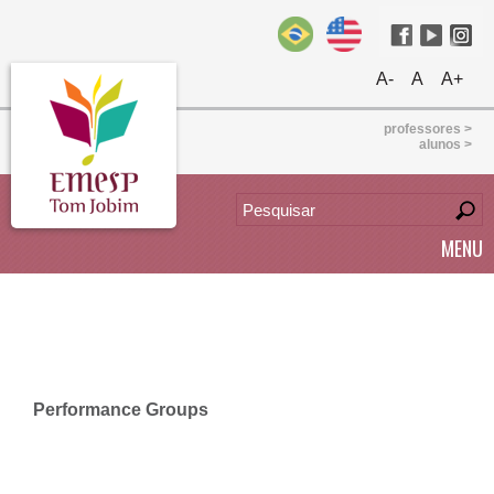
A-
A
A+
professores >
alunos >
MENU
Performance Groups