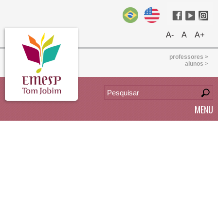
A-
A
A+
professores >
alunos >
MENU