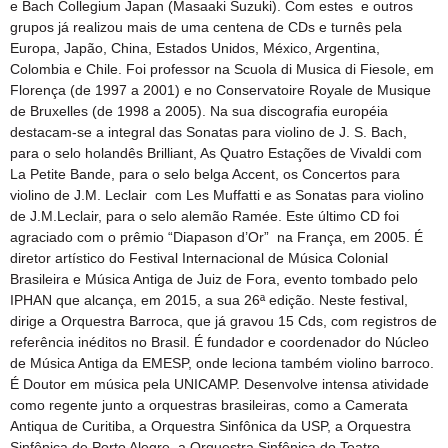
e Bach Collegium Japan (Masaaki Suzuki). Com estes e outros
grupos já realizou mais de uma centena de CDs e turnês pela
Europa, Japão, China, Estados Unidos, México, Argentina,
Colombia e Chile. Foi professor na Scuola di Musica di Fiesole, em
Florença (de 1997 a 2001) e no Conservatoire Royale de Musique
de Bruxelles (de 1998 a 2005). Na sua discografia européia
destacam-se a integral das Sonatas para violino de J. S. Bach,
para o selo holandês Brilliant, As Quatro Estações de Vivaldi com
La Petite Bande, para o selo belga Accent, os Concertos para
violino de J.M. Leclair com Les Muffatti e as Sonatas para violino
de J.M.Leclair, para o selo alemão Ramée. Este último CD foi
agraciado com o prêmio “Diapason d’Or” na França, em 2005. É
diretor artístico do Festival Internacional de Música Colonial
Brasileira e Música Antiga de Juiz de Fora, evento tombado pelo
IPHAN que alcança, em 2015, a sua 26ª edição. Neste festival,
dirige a Orquestra Barroca, que já gravou 15 Cds, com registros de
referência inéditos no Brasil. É fundador e coordenador do Núcleo
de Música Antiga da EMESP, onde leciona também violino barroco.
É Doutor em música pela UNICAMP. Desenvolve intensa atividade
como regente junto a orquestras brasileiras, como a Camerata
Antiqua de Curitiba, a Orquestra Sinfônica da USP, a Orquestra
Sinfônica de Porto Alegre, a Orquestra Sinfônica do Teatro