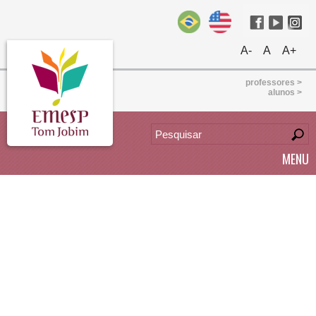
A-
A
A+
professores >
alunos >
MENU