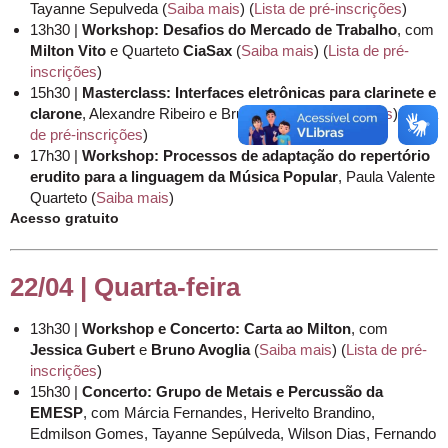
Tayanne Sepulveda (
Saiba mais
) (
Lista de pré-inscrições
)
13h30 |
Workshop: Desafios do Mercado de Trabalho
, com
Milton Vito
e Quarteto
CiaSax
(
Saiba mais
) (
Lista de pré-
inscrições
)
15h30 |
Masterclass: Interfaces eletrônicas para clarinete e
clarone
, Alexandre Ribeiro e Bruno Avoglia (
Saiba mais
) (
Lista
de pré-inscrições
)
17h30 |
Workshop: Processos de adaptação do repertório
erudito para a linguagem da Música
Popular
, Paula Valente
Quarteto (
Saiba mais
)
Acesso gratuito
22/04 | Quarta-feira
13h30 |
Workshop e Concerto: Carta ao Milton
, com
Jessica Gubert
e
Bruno Avoglia
(
Saiba mais
) (
Lista de pré-
inscrições
)
15h30 |
Concerto: Grupo de Metais e Percussão da
EMESP
, com Márcia Fernandes, Herivelto Brandino,
Edmilson Gomes, Tayanne Sepúlveda, Wilson Dias, Fernando