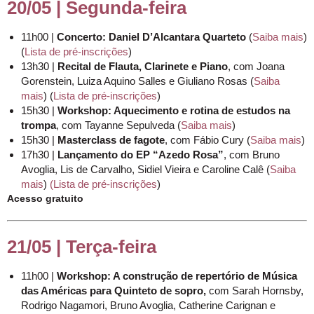
20/05 | Segunda-feira
11h00 |
Concerto: Daniel D’Alcantara Quarteto
(
Saiba mais
)
(
Lista de pré-inscrições
)
13h30 |
Recital de Flauta, Clarinete e Piano
, com Joana
Gorenstein, Luiza Aquino Salles e Giuliano Rosas (
Saiba
mais
) (
Lista de pré-inscrições
)
15h30 |
Workshop: Aquecimento e rotina de estudos na
trompa
, com Tayanne Sepulveda (
Saiba mais
)
15h30 |
Masterclass de fagote
, com Fábio Cury (
Saiba mais
)
17h30 |
Lançamento do EP “Azedo Rosa”
, com Bruno
Avoglia, Lis de Carvalho, Sidiel Vieira e Caroline Calê (
Saiba
mais
)
(Lista de pré-inscrições
)
Acesso gratuito
21/05 | Terça-feira
11h00 |
Workshop: A construção de repertório de Música
das Américas
para Quinteto de sopro,
com Sarah Hornsby,
Rodrigo Nagamori, Bruno Avoglia, Catherine Carignan e