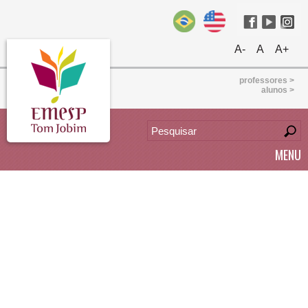
A-
A
A+
professores >
alunos >
MENU