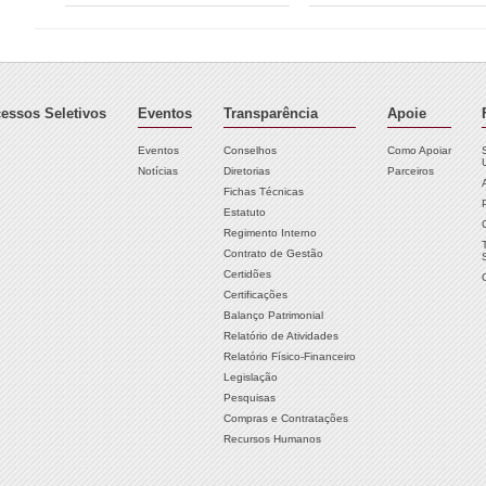
essos Seletivos
Eventos
Transparência
Apoie
Eventos
Conselhos
Como Apoiar
Notícias
Diretorias
Parceiros
Fichas Técnicas
Estatuto
Regimento Interno
Contrato de Gestão
Certidões
Certificações
Balanço Patrimonial
Relatório de Atividades
Relatório Físico-Financeiro
Legislação
Pesquisas
Compras e Contratações
Recursos Humanos