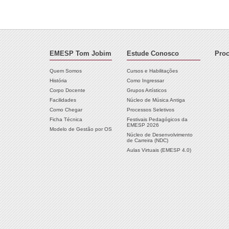
EMESP Tom Jobim
Estude Conosco
Proc
Quem Somos
Cursos e Habilitações
História
Como Ingressar
Corpo Docente
Grupos Artísticos
Facilidades
Núcleo de Música Antiga
Como Chegar
Processos Seletivos
Ficha Técnica
Festivais Pedagógicos da
EMESP 2026
Modelo de Gestão por OS
Núcleo de Desenvolvimento
de Carreira (NDC)
Aulas Virtuais (EMESP 4.0)