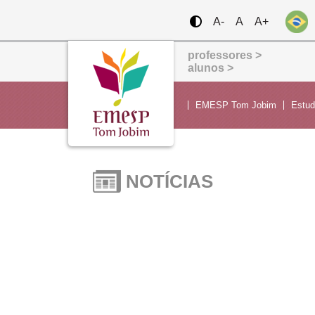
A-
A
A+
professores >
alunos >
EMESP Tom Jobim
Estu
NOTÍCIAS