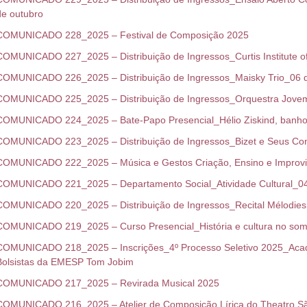
de outubro
COMUNICADO 228_2025 – Festival de Composição 2025
COMUNICADO 227_2025 – Distribuição de Ingressos_Curtis Institute o
COMUNICADO 226_2025 – Distribuição de Ingressos_Maisky Trio_06 
COMUNICADO 225_2025 – Distribuição de Ingressos_Orquestra Jovem
COMUNICADO 224_2025 – Bate-Papo Presencial_Hélio Ziskind, banho
COMUNICADO 223_2025 – Distribuição de Ingressos_Bizet e Seus Co
COMUNICADO 222_2025 – Música e Gestos Criação, Ensino e Improv
COMUNICADO 221_2025 – Departamento Social_Atividade Cultural_04
COMUNICADO 220_2025 – Distribuição de Ingressos_Recital Mélodies F
COMUNICADO 219_2025 – Curso Presencial_História e cultura no so
COMUNICADO 218_2025 – Inscrições_4º Processo Seletivo 2025_Acad
Bolsistas da EMESP Tom Jobim
COMUNICADO 217_2025 – Revirada Musical 2025
COMUNICADO 216_2025 – Atelier de Composição Lírica do Theatro S