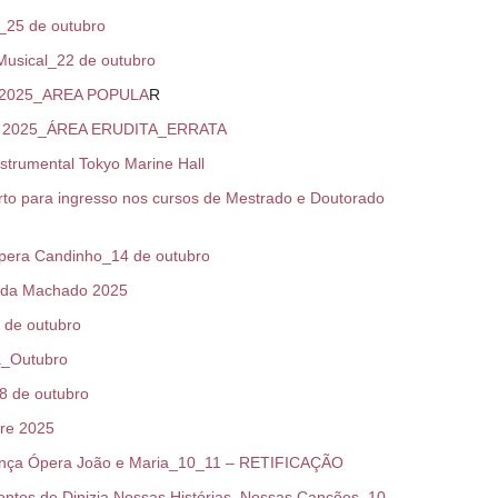
_25 de outubro
Musical_22 de outubro
de 2025_AREA POPULA
R
de 2025_ÁREA ERUDITA_ERRATA
trumental Tokyo Marine Hall
 para ingresso nos cursos de Mestrado e Doutorado
pera Candinho_14 de outubro
ida Machado 2025
 de outubro
a_Outubro
8 de outubro
re 2025
ança Ópera João e Maria_10_11 – RETIFICAÇÃO
tos de Dinizia Nossas Histórias, Nossas Canções_10