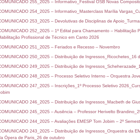
COMUNICADO 255_2025 – Informativo_Festival OSB Novas Composit
COMUNICADO 254_2025 – Informativo_Masterclass Marília Vargas_Cul
COMUNICADO 253_2025 – Devolutivas de Disciplinas de Apoio_Turmas
COMUNICADO 252_2025 – 1º Edital para Chamamento – Habilitação Pro
Habilitação Profissional de Técnico em Canto 2026
COMUNICADO 251_2025 – Feriados e Recesso – Novembro
COMUNICADO 250_2025 – Distribuição de Ingressos_Ricochetes_16 
COMUNICADO 249_2025 – Distribuição de Ingressos_Scheherazade_
COMUNICADO 248_2025 – Processo Seletivo Interno – Orquestra Jo
COMUNICADO 247_2025 – Inscrições_1º Processo Seletivo 2026_Curs
Jobim
COMUNICADO 246_2025 – Distribuição de Ingressos_Macbeth de Giu
COMUNICADO 245_2025 – Ausência – Professor Herivelto Brandino_2
COMUNICADO 244_2025 – Avaliações EMESP Tom Jobim – 2º Semest
COMUNICADO 243_2025 – Distribuição de Ingressos_Orquestra da E
da Ópera de Paris_26 de outubro