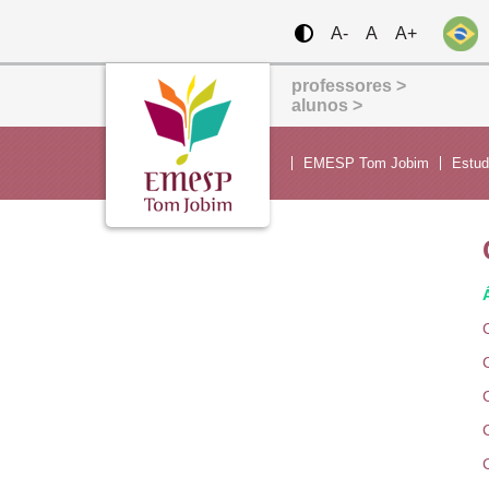
A-
A
A+
professores >
alunos >
EMESP Tom Jobim
Estu